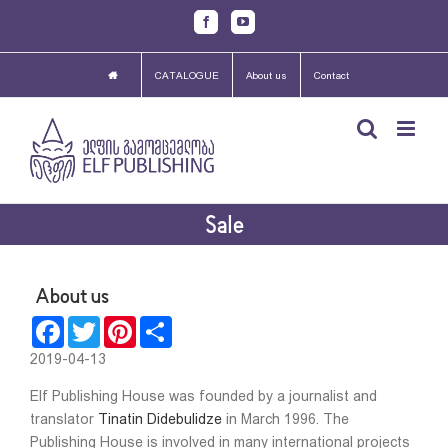
Skip
Facebook
Youtube
to
content
CATALOGUE
About us
Contact
Sale
About us
Facebook
Twitter
Pinterest
Share
2019-04-13
Elf Publishing House was founded by a journalist and
translator
Tinatin Didebulidze
in March 1996. The
Publishing House is involved in many international projects