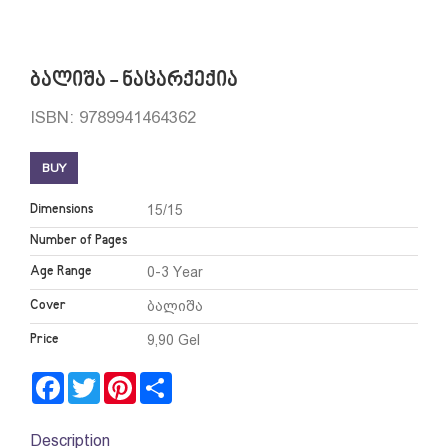
ბალიშა - ნაცარქექია
ISBN: 9789941464362
BUY
Dimensions
15/15
Number of Pages
Age Range
0-3 Year
Cover
ბალიშა
Price
9,90 Gel
Facebook
Twitter
Pinterest
Share
Description