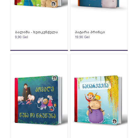
ბალიშა - ხუთკუნჭულა
პატარა პრინცი
9,90
Gel
19.90
Gel