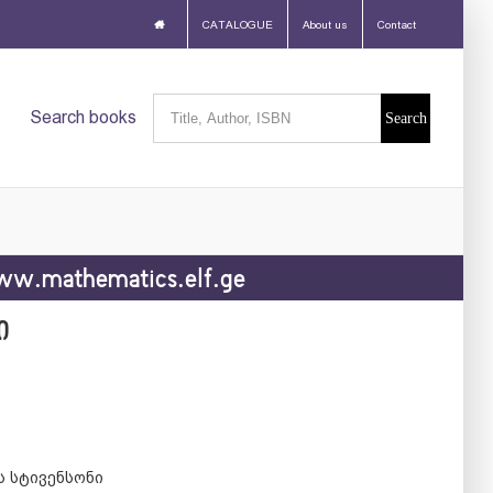
CATALOGUE
About us
Contact
Search
Search books
for:
w.mathematics.elf.ge
ი
 სტივენსონი