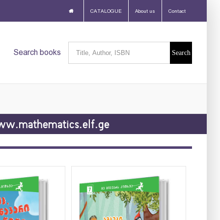
CATALOGUE
About us
Contact
Search
Search books
for:
w.mathematics.elf.ge