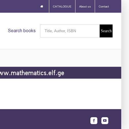
CATALOGUE
About us
Contact
Search
Search books
for:
w.mathematics.elf.ge
Facebook
Youtube