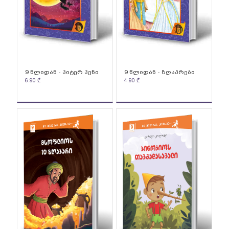
9 წლიდან - პიტერ პენი
9 წლიდან - ზღაპრები
6.90
₾
4.90
₾