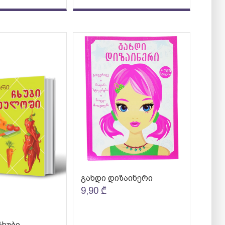
გახდი დიზაინერი
9,90
₾
ჩხუბი