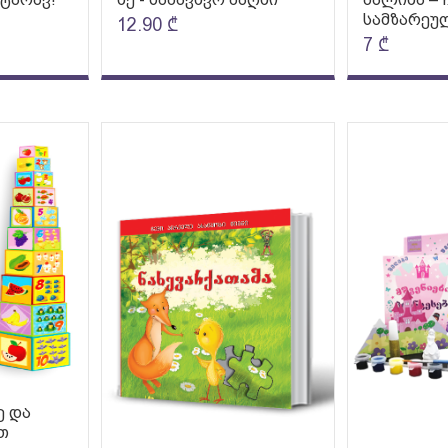
სამზარეუ
12.90
₾
7
₾
ე და
თ