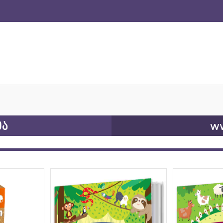
ია
ww