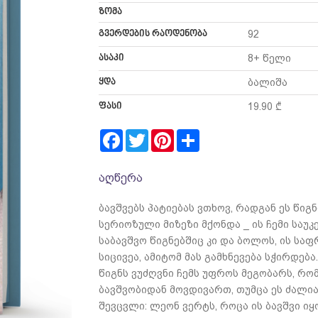
ზომა
გვერდების რაოდენობა
92
ასაკი
8+ წელი
ყდა
ბალიშა
ფასი
19.90 ₾
Facebook
Twitter
Pinterest
Share
აღწერა
ბავშვებს პატიებას ვთხოვ, რადგან ეს წიგ
სერიოზული მიზეზი მქონდა _ ის ჩემი საუკ
საბავშვო წიგნებშიც კი და ბოლოს, ის სა
სიცივეა, ამიტომ მას გამხნევება სჭირდება
წიგნს ვუძღვნი ჩემს უფროს მეგობარს, რო
ბავშვობიდან მოვდივართ, თუმცა ეს ძალიან
შევცვლი: ლეონ ვერტს, როცა ის ბავშვი იყ