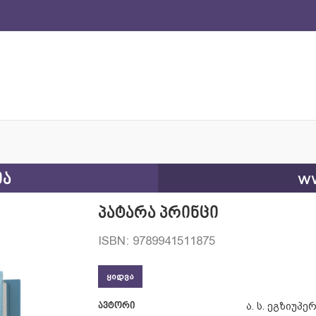
ია
ww
პატარა პრინცი
ISBN: 9789941511875
ᲧᲘᲓᲕᲐ
ავტორი
ა. ს. ეგზიუპე