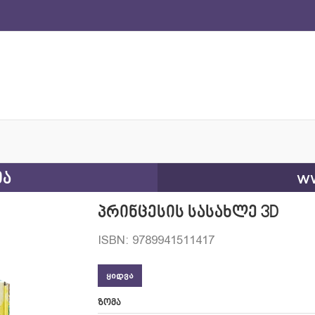
ია
ww
პრინცესის სასახლე 3D
ISBN: 9789941511417
ᲧᲘᲓᲕᲐ
ზომა