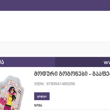
ია
ww
მოდური გოგონები - გააფ
ISBN: 9789941489266
ᲧᲘᲓᲕᲐ
ზომა